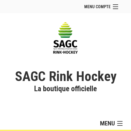
MENU COMPTE
Accueil
Site Web du club
Facebook
Se connecter
Panier (
vide
)
SAGC Rink Hockey
La boutique officielle
MENU