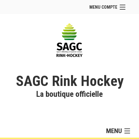
MENU COMPTE
Accueil
Site Web du club
Facebook
Se connecter
Panier (
vide
)
SAGC Rink Hockey
La boutique officielle
MENU